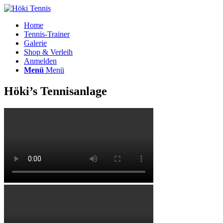
Home
Tennis-Trainer
Galerie
Shop & Verleih
Anmelden
Menü
Menü
Höki’s Tennisanlage